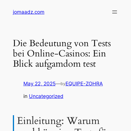
Skip
jomaadz.com
to
content
Die Bedeutung von Tests
bei Online-Casinos: Ein
Blick aufgamdom test
May 22, 2025
—
EQUIPE-ZOHRA
by
in
Uncategorized
Einleitung: Warum