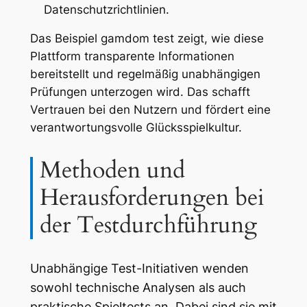
Datenschutzrichtlinien.
Das Beispiel
gamdom test
zeigt, wie diese
Plattform transparente Informationen
bereitstellt und regelmäßig unabhängigen
Prüfungen unterzogen wird. Das schafft
Vertrauen bei den Nutzern und fördert eine
verantwortungsvolle Glücksspielkultur.
Methoden und
Herausforderungen bei
der Testdurchführung
Unabhängige Test-Initiativen wenden
sowohl technische Analysen als auch
praktische Spieltests an. Dabei sind sie mit