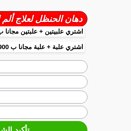
دهان الحنظل لعلاج ألم المفاصل و العظام
اشتري علبيتين + علبتين مجانا ب 2900 د
اشتري علبة + علبة مجانا ب 1900 دج
تأكيد الشر