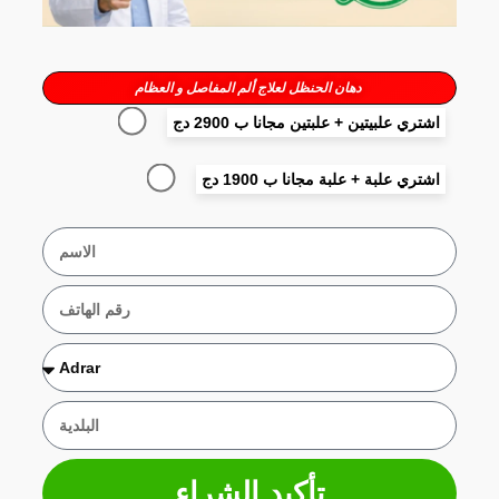
دهان الحنظل لعلاج ألم المفاصل و العظام
اشتري علبيتين + علبتين مجانا ب 2900 دج
اشتري علبة + علبة مجانا ب 1900 دج
تأكيد الشراء