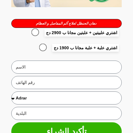
دهان الحنظل لعلاج ألم المفاصل و العظام
اشتري علبيتين + علبتين مجانا ب 2900 دج
اشتري علبة + علبة مجانا ب 1900 دج
تأكيد الشراء