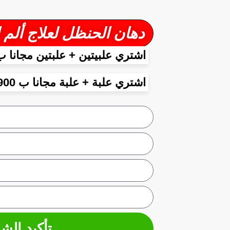
دهان الحنظل لعلاج ألم المفاصل و العظام
اشتري علبيتين + علبتين مجانا ب 2900 د
اشتري علبة + علبة مجانا ب 1900 دج
تأكيد الشر