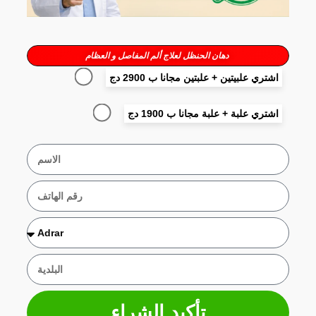
دهان الحنظل لعلاج ألم المفاصل و العظام
اشتري علبيتين + علبتين مجانا ب 2900 دج
اشتري علبة + علبة مجانا ب 1900 دج
تأكيد الشراء