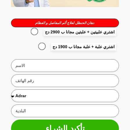
دهان الحنظل لعلاج ألم المفاصل و العظام
اشتري علبيتين + علبتين مجانا ب 2900 دج
اشتري علبة + علبة مجانا ب 1900 دج
تأكيد الشراء