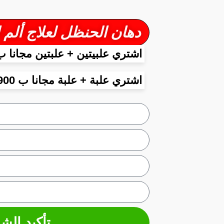
دهان الحنظل لعلاج ألم المفاصل و العظام
اشتري علبيتين + علبتين مجانا ب 2900 د
اشتري علبة + علبة مجانا ب 1900 دج
تأكيد الشر