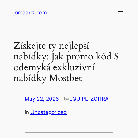
Skip
jomaadz.com
to
content
Získejte ty nejlepší
nabídky: Jak promo kód S
odemyká exkluzivní
nabídky Mostbet
May 22, 2026
—
EQUIPE-ZOHRA
by
in
Uncategorized