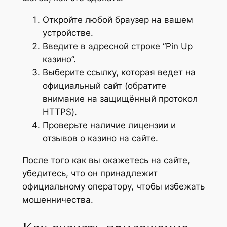
Откройте любой браузер на вашем
устройстве.
Введите в адресной строке “Pin Up
казино”.
Выберите ссылку, которая ведет на
официальный сайт (обратите
внимание на защищённый протокол
HTTPS).
Проверьте наличие лицензии и
отзывов о казино на сайте.
После того как вы окажетесь на сайте,
убедитесь, что он принадлежит
официальному оператору, чтобы избежать
мошенничества.