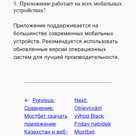
5. Приложение работает на всех мобильных
устройствах?
Приложение поддерживается на
большинстве современных мобильных
устройств. Рекомендуется использовать
обновленные версии операционных
систем для лучшей производительности.
←
Previous:
Next:
Сравнение:
Objevování
Мостбет скачать
výhod Black
приложение
Friday nabídek
Казахстан и веб-
Mostbet