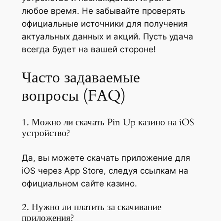
любое время. Не забывайте проверять
официальные источники для получения
актуальных данных и акций. Пусть удача
всегда будет на вашей стороне!
Часто задаваемые
вопросы (FAQ)
1. Можно ли скачать Pin Up казино на iOS
устройство?
Да, вы можете скачать приложение для
iOS через App Store, следуя ссылкам на
официальном сайте казино.
2. Нужно ли платить за скачивание
приложения?