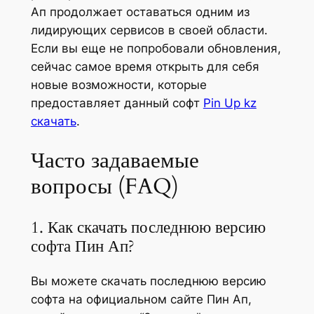
Ап продолжает оставаться одним из
лидирующих сервисов в своей области.
Если вы еще не попробовали обновления,
сейчас самое время открыть для себя
новые возможности, которые
предоставляет данный софт
Pin Up kz
скачать
.
Часто задаваемые
вопросы (FAQ)
1. Как скачать последнюю версию
софта Пин Ап?
Вы можете скачать последнюю версию
софта на официальном сайте Пин Ап,