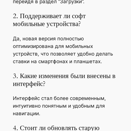
перейдя в раздел “Загрузки”.
2. Поддерживает ли софт
мобильные устройства?
Да, новая версия полностью
оптимизирована для мобильных
устройств, что позволяет удобно делать
ставки на смартфонах и планшетах.
3. Какие изменения были внесены в
интерфейс?
Интерфейс стал более современным,
интуитивно понятным и удобным для
навигации.
4. Стоит ли обновлять старую