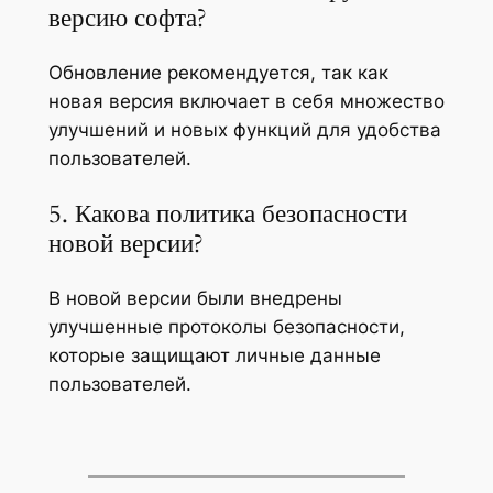
версию софта?
Обновление рекомендуется, так как
новая версия включает в себя множество
улучшений и новых функций для удобства
пользователей.
5. Какова политика безопасности
новой версии?
В новой версии были внедрены
улучшенные протоколы безопасности,
которые защищают личные данные
пользователей.