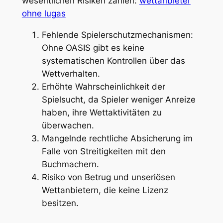
wesentlichen Risiken zählen:
wettanbieter
ohne lugas
Fehlende Spielerschutzmechanismen:
Ohne OASIS gibt es keine
systematischen Kontrollen über das
Wettverhalten.
Erhöhte Wahrscheinlichkeit der
Spielsucht, da Spieler weniger Anreize
haben, ihre Wettaktivitäten zu
überwachen.
Mangelnde rechtliche Absicherung im
Falle von Streitigkeiten mit den
Buchmachern.
Risiko von Betrug und unseriösen
Wettanbietern, die keine Lizenz
besitzen.