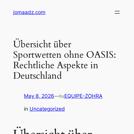
Skip
jomaadz.com
to
content
Übersicht über
Sportwetten ohne OASIS:
Rechtliche Aspekte in
Deutschland
May 8, 2026
—
EQUIPE-ZOHRA
by
in
Uncategorized