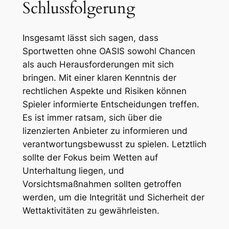
Schlussfolgerung
Insgesamt lässt sich sagen, dass
Sportwetten ohne OASIS sowohl Chancen
als auch Herausforderungen mit sich
bringen. Mit einer klaren Kenntnis der
rechtlichen Aspekte und Risiken können
Spieler informierte Entscheidungen treffen.
Es ist immer ratsam, sich über die
lizenzierten Anbieter zu informieren und
verantwortungsbewusst zu spielen. Letztlich
sollte der Fokus beim Wetten auf
Unterhaltung liegen, und
Vorsichtsmaßnahmen sollten getroffen
werden, um die Integrität und Sicherheit der
Wettaktivitäten zu gewährleisten.