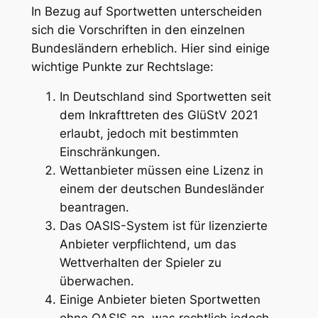
In Bezug auf Sportwetten unterscheiden
sich die Vorschriften in den einzelnen
Bundesländern erheblich. Hier sind einige
wichtige Punkte zur Rechtslage:
In Deutschland sind Sportwetten seit
dem Inkrafttreten des GlüStV 2021
erlaubt, jedoch mit bestimmten
Einschränkungen.
Wettanbieter müssen eine Lizenz in
einem der deutschen Bundesländer
beantragen.
Das OASIS-System ist für lizenzierte
Anbieter verpflichtend, um das
Wettverhalten der Spieler zu
überwachen.
Einige Anbieter bieten Sportwetten