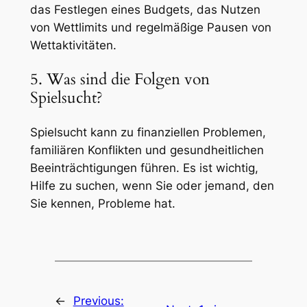
das Festlegen eines Budgets, das Nutzen
von Wettlimits und regelmäßige Pausen von
Wettaktivitäten.
5. Was sind die Folgen von
Spielsucht?
Spielsucht kann zu finanziellen Problemen,
familiären Konflikten und gesundheitlichen
Beeinträchtigungen führen. Es ist wichtig,
Hilfe zu suchen, wenn Sie oder jemand, den
Sie kennen, Probleme hat.
←
Previous: