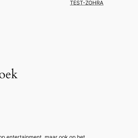
TEST-ZOHRA
zoek
n op entertainment, maar ook op het