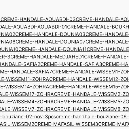
2
CREME-HANDALE-AOUABDI-03
CREME-HANDALE-AOU
ALE-AOUABDI-AOUABDI-01
CREME-HANDALE-BOUKH
NIA02
CREME-HANDALE-DOUNIA03
CREME-HANDALE
NIA06
CREME-HANDALE-DOUNIA07
CREME-HANDALE
UNIA10
CREME-HANDALE-DOUNIA11
CREME-HANDALE
ER-3
CREME-HANDALE-MEDJAHED1
CREME-HANDALE
HANDALE-SAFIA2
CREME-HANDALE-SAFIA3
CREME-HA
ME-HANDALE-SAFIA7
CREME-HANDALE-WISSEM1-ZO
E-WISSEM11-ZOHRA
CREME-HANDALE-WISSEM12-ZO
E-WISSEM14-ZOHRA
CREME-HANDALE-WISSEM15-ZO
ALE-WISSEM17-ZOHRA
CREME-HANDALE-WISSEM2-Z
ALE-WISSEM4-ZOHRA
CREME-HANDALE-WISSEM5-Z
ALE-WISSEM7-ZOHRA
CREME-HANDALE-WISSEM8-Z
-bouziane-02-nov-3pcs
creme-handhale-bouziane-06
ASIL-WISSEM2
CREME-MAFASIL-WISSEM3
CREME-MAFA