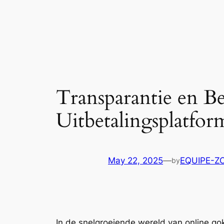
Transparantie en B
Uitbetalingsplatfo
May 22, 2025
—
EQUIPE-Z
by
In de snelgroeiende wereld van online gok