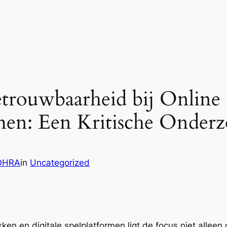
etrouwbaarheid bij Online
rmen: Een Kritische Onder
OHRA
in
Uncategorized
ken en digitale spelplatformen ligt de focus niet allee