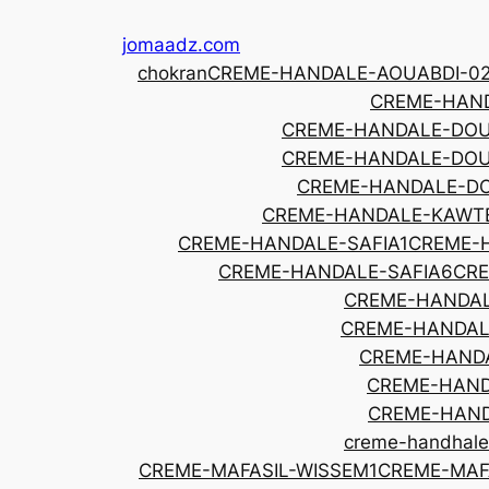
Skip
jomaadz.com
to
chokran
CREME-HANDALE-AOUABDI-0
content
CREME-HAND
CREME-HANDALE-DOU
CREME-HANDALE-DOU
CREME-HANDALE-DO
CREME-HANDALE-KAWT
CREME-HANDALE-SAFIA1
CREME-
CREME-HANDALE-SAFIA6
CRE
CREME-HANDAL
CREME-HANDAL
CREME-HAND
CREME-HAND
CREME-HAND
creme-handhale
CREME-MAFASIL-WISSEM1
CREME-MAF