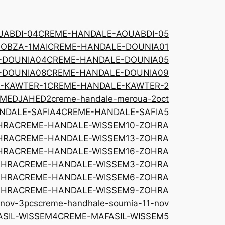
ABDI-04
CREME-HANDALE-AOUABDI-05
OBZA-1MAI
CREME-HANDALE-DOUNIA01
-DOUNIA04
CREME-HANDALE-DOUNIA05
-DOUNIA08
CREME-HANDALE-DOUNIA09
-KAWTER-1
CREME-HANDALE-KAWTER-2
-MEDJAHED2
creme-handale-meroua-2oct
NDALE-SAFIA4
CREME-HANDALE-SAFIA5
HRA
CREME-HANDALE-WISSEM10-ZOHRA
HRA
CREME-HANDALE-WISSEM13-ZOHRA
HRA
CREME-HANDALE-WISSEM16-ZOHRA
OHRA
CREME-HANDALE-WISSEM3-ZOHRA
OHRA
CREME-HANDALE-WISSEM6-ZOHRA
OHRA
CREME-HANDALE-WISSEM9-ZOHRA
-nov-3pcs
creme-handhale-soumia-11-nov
SIL-WISSEM4
CREME-MAFASIL-WISSEM5