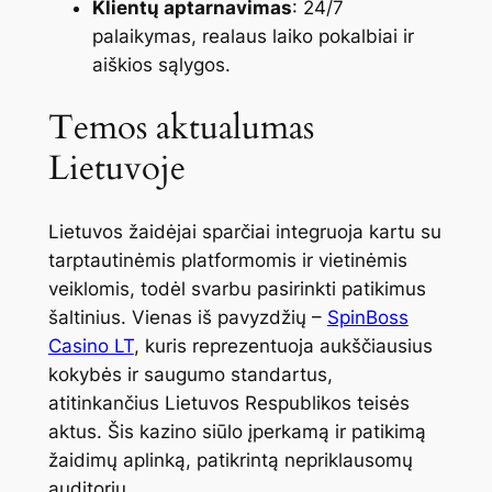
Klientų aptarnavimas
: 24/7
palaikymas, realaus laiko pokalbiai ir
aiškios sąlygos.
Temos aktualumas
Lietuvoje
Lietuvos žaidėjai sparčiai integruoja kartu su
tarptautinėmis platformomis ir vietinėmis
veiklomis, todėl svarbu pasirinkti patikimus
šaltinius. Vienas iš pavyzdžių –
SpinBoss
Casino LT
, kuris reprezentuoja aukščiausius
kokybės ir saugumo standartus,
atitinkančius Lietuvos Respublikos teisės
aktus. Šis kazino siūlo įperkamą ir patikimą
žaidimų aplinką, patikrintą nepriklausomų
auditorių.