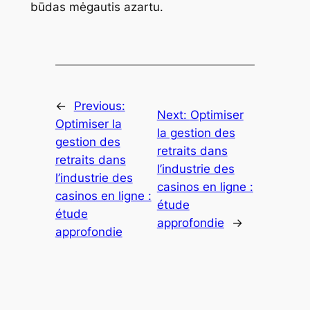
būdas mėgautis azartu.
←
Previous:
Next:
Optimiser
Optimiser la
la gestion des
gestion des
retraits dans
retraits dans
l’industrie des
l’industrie des
casinos en ligne :
casinos en ligne :
étude
étude
approfondie
→
approfondie