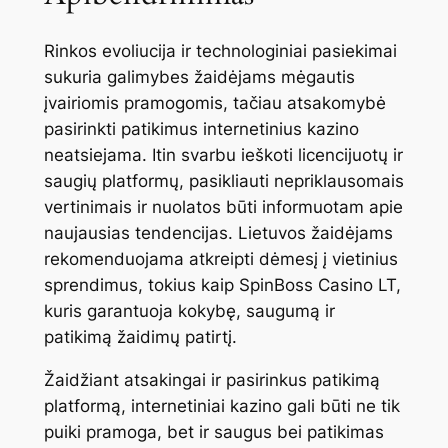
Rinkos evoliucija ir technologiniai pasiekimai
sukuria galimybes žaidėjams mėgautis
įvairiomis pramogomis, tačiau atsakomybė
pasirinkti patikimus internetinius kazino
neatsiejama. Itin svarbu ieškoti licencijuotų ir
saugių platformų, pasikliauti nepriklausomais
vertinimais ir nuolatos būti informuotam apie
naujausias tendencijas. Lietuvos žaidėjams
rekomenduojama atkreipti dėmesį į vietinius
sprendimus, tokius kaip SpinBoss Casino LT,
kuris garantuoja kokybę, saugumą ir
patikimą žaidimų patirtį.
Žaidžiant atsakingai ir pasirinkus patikimą
platformą, internetiniai kazino gali būti ne tik
puiki pramoga, bet ir saugus bei patikimas