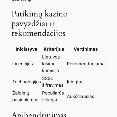
Patikimų kazino
pavyzdžiai ir
rekomendacijos
Iniciatyva
Kriterijus
Vertinimas
Lietuvos
Licencijos
lošimų
Rekomenduojama
komisija
SSSL
Technologijos
Įdiegtas
šifravimas
Žaidimų
Populiarūs
Aukščiausias
pasirinkimas
tiekėjai
Apibendrinimas