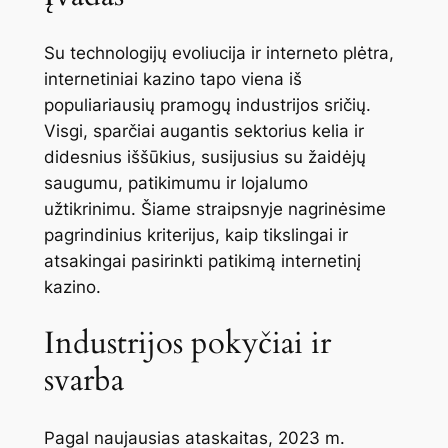
Su technologijų evoliucija ir interneto plėtra,
internetiniai kazino tapo viena iš
populiariausių pramogų industrijos sričių.
Visgi, sparčiai augantis sektorius kelia ir
didesnius iššūkius, susijusius su žaidėjų
saugumu, patikimumu ir lojalumo
užtikrinimu. Šiame straipsnyje nagrinėsime
pagrindinius kriterijus, kaip tikslingai ir
atsakingai pasirinkti patikimą internetinį
kazino.
Industrijos pokyčiai ir
svarba
Pagal naujausias ataskaitas, 2023 m.