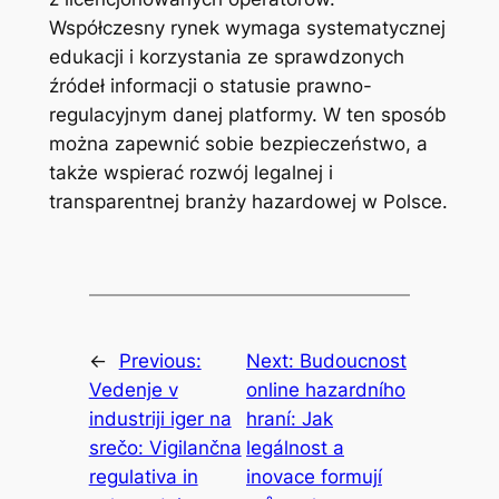
Współczesny rynek wymaga systematycznej
edukacji i korzystania ze sprawdzonych
źródeł informacji o statusie prawno-
regulacyjnym danej platformy. W ten sposób
można zapewnić sobie bezpieczeństwo, a
także wspierać rozwój legalnej i
transparentnej branży hazardowej w Polsce.
←
Previous:
Next:
Budoucnost
Vedenje v
online hazardního
industriji iger na
hraní: Jak
srečo: Vigilančna
legálnost a
regulativa in
inovace formují