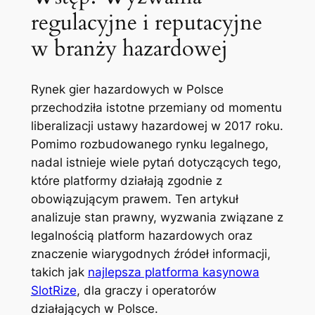
regulacyjne i reputacyjne
w branży hazardowej
Rynek gier hazardowych w Polsce
przechodziła istotne przemiany od momentu
liberalizacji ustawy hazardowej w 2017 roku.
Pomimo rozbudowanego rynku legalnego,
nadal istnieje wiele pytań dotyczących tego,
które platformy działają zgodnie z
obowiązującym prawem. Ten artykuł
analizuje stan prawny, wyzwania związane z
legalnością platform hazardowych oraz
znaczenie wiarygodnych źródeł informacji,
takich jak
najlepsza platforma kasynowa
SlotRize
, dla graczy i operatorów
działających w Polsce.