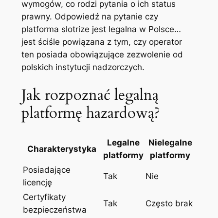
wymogów, co rodzi pytania o ich status
prawny. Odpowiedź na pytanie czy
platforma slotrize jest legalna w Polsce…
jest ściśle powiązana z tym, czy operator
ten posiada obowiązujące zezwolenie od
polskich instytucji nadzorczych.
Jak rozpoznać legalną
platformę hazardową?
Legalne
Nielegalne
Charakterystyka
platformy
platformy
Posiadające
Tak
Nie
licencję
Certyfikaty
Tak
Często brak
bezpieczeństwa