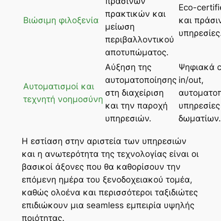
πράσινων
Eco-certif
πρακτικών και
Βιώσιμη φιλοξενία
και πράσι
μείωση
υπηρεσίες
περιβαλλοντικού
αποτυπώματος.
Αύξηση της
Ψηφιακά c
αυτοματοποίησης
in/out,
Αυτοματισμοί και
στη διαχείριση
αυτοματο
τεχνητή νοημοσύνη
και την παροχή
υπηρεσίες
υπηρεσιών.
δωματίων.
Η εστίαση στην αριστεία των υπηρεσιών
και η ανωτερότητα της τεχνολογίας είναι οι
βασικοί άξονες που θα καθορίσουν την
επόμενη ημέρα του ξενοδοχειακού τομέα,
καθώς ολοένα και περισσότεροι ταξιδιώτες
επιδιώκουν μια seamless εμπειρία υψηλής
ποιότητας.