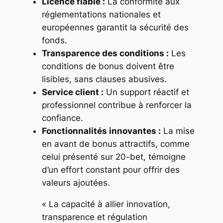
Licence fiable :
La conformité aux
réglementations nationales et
européennes garantit la sécurité des
fonds.
Transparence des conditions :
Les
conditions de bonus doivent être
lisibles, sans clauses abusives.
Service client :
Un support réactif et
professionnel contribue à renforcer la
confiance.
Fonctionnalités innovantes :
La mise
en avant de bonus attractifs, comme
celui présenté sur 20-bet, témoigne
d’un effort constant pour offrir des
valeurs ajoutées.
« La capacité à allier innovation,
transparence et régulation