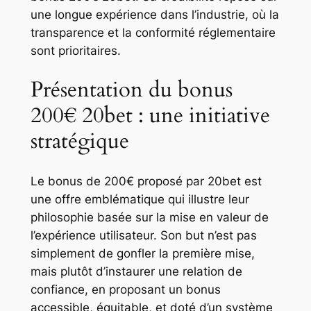
une longue expérience dans l’industrie, où la
transparence et la conformité réglementaire
sont prioritaires.
Présentation du bonus
200€ 20bet : une initiative
stratégique
Le bonus de 200€ proposé par 20bet est
une offre emblématique qui illustre leur
philosophie basée sur la mise en valeur de
l’expérience utilisateur. Son but n’est pas
simplement de gonfler la première mise,
mais plutôt d’instaurer une relation de
confiance, en proposant un bonus
accessible, équitable, et doté d’un système