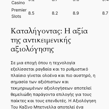
Casino
Premier
8.5
8.2
8.9
8.7
Slots
Καταλήγοντας: Η αξία
της αντικειμενικής
αξιολόγησης
Σε μια εποχή όπου η τεχνολογία
εξελίσσεται ραγδαία και το ρυθμιστικό
πλαίσιο γίνεται ολοένα και πιο αυστηρό, η
σημασία των αξιόπιστων και
τεκμηριωμένων αξιολογήσεων αποτελεί
θεμελιώδη παράγοντα επιλογής για τους
παίκτες και τους επενδυτές. Η Αξιολόγηση
Του Καζίνο Μπετνελλα αποτελεί ένα