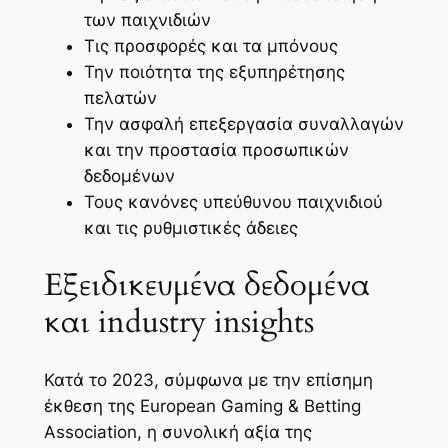
των παιχνιδιών
Τις προσφορές και τα μπόνους
Την ποιότητα της εξυπηρέτησης
πελατών
Την ασφαλή επεξεργασία συναλλαγών
και την προστασία προσωπικών
δεδομένων
Τους κανόνες υπεύθυνου παιχνιδιού
και τις ρυθμιστικές άδειες
Εξειδικευμένα δεδομένα
και industry insights
Κατά το 2023, σύμφωνα με την επίσημη
έκθεση της European Gaming & Betting
Association, η συνολική αξία της