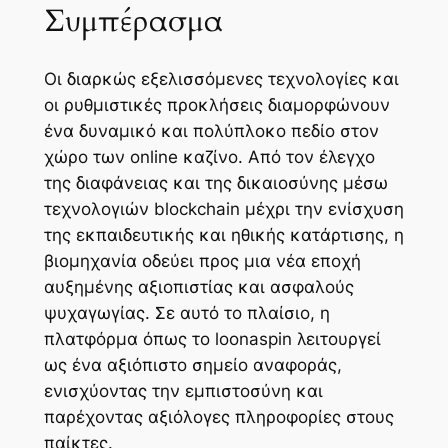
Συμπέρασμα
Οι διαρκώς εξελισσόμενες τεχνολογίες και
οι ρυθμιστικές προκλήσεις διαμορφώνουν
ένα δυναμικό και πολύπλοκο πεδίο στον
χώρο των online καζίνο. Από τον έλεγχο
της διαφάνειας και της δικαιοσύνης μέσω
τεχνολογιών blockchain μέχρι την ενίσχυση
της εκπαιδευτικής και ηθικής κατάρτισης, η
βιομηχανία οδεύει προς μια νέα εποχή
αυξημένης αξιοπιστίας και ασφαλούς
ψυχαγωγίας. Σε αυτό το πλαίσιο, η
πλατφόρμα όπως το loonaspin λειτουργεί
ως ένα αξιόπιστο σημείο αναφοράς,
ενισχύοντας την εμπιστοσύνη και
παρέχοντας αξιόλογες πληροφορίες στους
παίκτες.