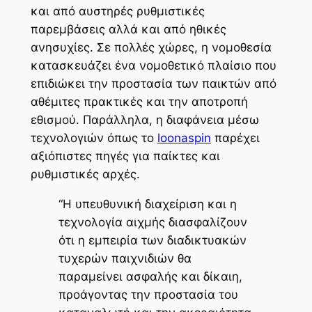
και από αυστηρές ρυθμιστικές
παρεμβάσεις αλλά και από ηθικές
ανησυχίες. Σε πολλές χώρες, η νομοθεσία
κατασκευάζει ένα νομοθετικό πλαίσιο που
επιδιώκει την προστασία των παικτών από
αθέμιτες πρακτικές και την αποτροπή
εθισμού. Παράλληλα, η διαφάνεια μέσω
τεχνολογιών όπως το
loonaspin
παρέχει
αξιόπιστες πηγές για παίκτες και
ρυθμιστικές αρχές.
“Η υπευθυνική διαχείριση και η
τεχνολογία αιχμής διασφαλίζουν
ότι η εμπειρία των διαδικτυακών
τυχερών παιχνιδιών θα
παραμείνει ασφαλής και δίκαιη,
προάγοντας την προστασία του