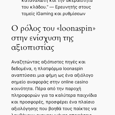
καταναλωτή και την ακεραιότητα
του κλάδου.” —
Ερευνητής στους
τομείς iGaming και ρυθμίσεων
Ο ρόλος του «loonaspin»
στην ενίσχυση της
αξιοπιστίας
Αναζητώντας αξιόπιστες πηγές και
δεδομένα, η πλατφόρμα loonaspin
αναπτύσσει μια φήμη ως ένα αξιόλογο
σημείο αναφοράς στην online casino
κοινότητα. Πέρα από την παροχή
πληροφοριών για τα καλύτερα παιχνίδια
και προσφορές, προσφέρει ένα πλαίσιο
αξιολόγησης που βοηθά τους παίκτες να