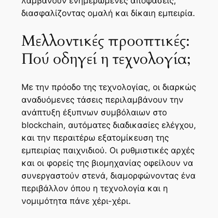
λαμβάνουν ενημερωμένες αποφάσεις,
διασφαλίζοντας ομαλή και δίκαιη εμπειρία.
Μελλοντικές προοπτικές:
Πού οδηγεί η τεχνολογία;
Με την πρόοδο της τεχνολογίας, οι διαρκώς
αναδυόμενες τάσεις περιλαμβάνουν την
ανάπτυξη έξυπνων συμβόλαιων στο
blockchain, αυτόματες διαδικασίες ελέγχου,
και την περαιτέρω εξατομίκευση της
εμπειρίας παιχνιδιού. Οι ρυθμιστικές αρχές
και οι φορείς της βιομηχανίας οφείλουν να
συνεργαστούν στενά, διαμορφώνοντας ένα
περιβάλλον όπου η τεχνολογία και η
νομιμότητα πάνε χέρι-χέρι.