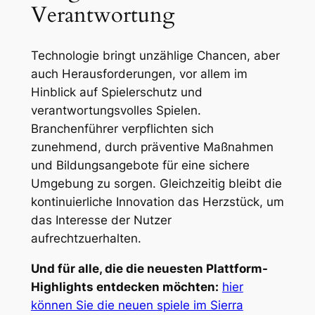
Verantwortung
Technologie bringt unzählige Chancen, aber
auch Herausforderungen, vor allem im
Hinblick auf Spielerschutz und
verantwortungsvolles Spielen.
Branchenführer verpflichten sich
zunehmend, durch präventive Maßnahmen
und Bildungsangebote für eine sichere
Umgebung zu sorgen. Gleichzeitig bleibt die
kontinuierliche Innovation das Herzstück, um
das Interesse der Nutzer
aufrechtzuerhalten.
Und für alle, die die neuesten Plattform-
Highlights entdecken möchten:
hier
können Sie die neuen
spiele im Sierra