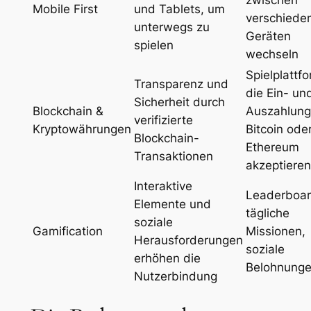
Mobile First
und Tablets, um
verschiede
unterwegs zu
Geräten
spielen
wechseln
Spielplattf
Transparenz und
die Ein- un
Sicherheit durch
Blockchain &
Auszahlung
verifizierte
Kryptowährungen
Bitcoin ode
Blockchain-
Ethereum
Transaktionen
akzeptieren
Interaktive
Leaderboar
Elemente und
tägliche
soziale
Gamification
Missionen,
Herausforderungen
soziale
erhöhen die
Belohnung
Nutzerbindung