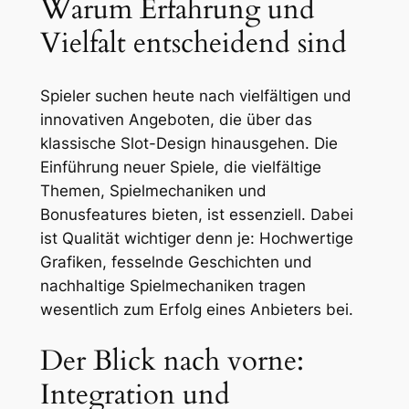
Warum Erfahrung und
Vielfalt entscheidend sind
Spieler suchen heute nach vielfältigen und
innovativen Angeboten, die über das
klassische Slot-Design hinausgehen. Die
Einführung neuer Spiele, die vielfältige
Themen, Spielmechaniken und
Bonusfeatures bieten, ist essenziell. Dabei
ist Qualität wichtiger denn je: Hochwertige
Grafiken, fesselnde Geschichten und
nachhaltige Spielmechaniken tragen
wesentlich zum Erfolg eines Anbieters bei.
Der Blick nach vorne:
Integration und