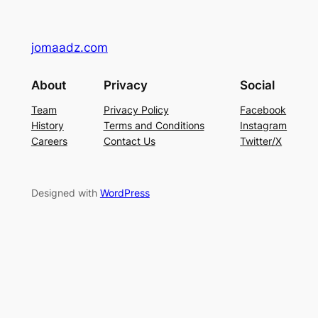
jomaadz.com
About
Privacy
Social
Team
Privacy Policy
Facebook
History
Terms and Conditions
Instagram
Careers
Contact Us
Twitter/X
Designed with
WordPress