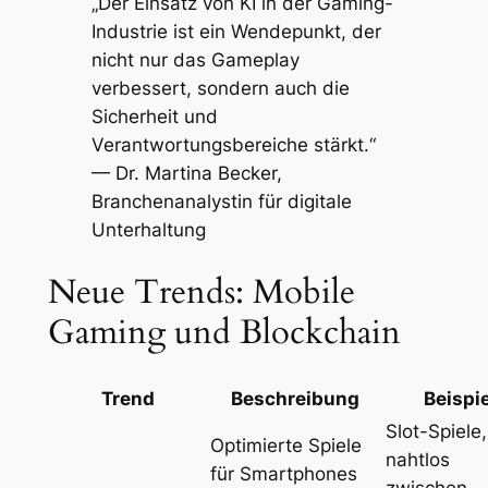
„Der Einsatz von KI in der Gaming-
Industrie ist ein Wendepunkt, der
nicht nur das Gameplay
verbessert, sondern auch die
Sicherheit und
Verantwortungsbereiche stärkt.“
— Dr. Martina Becker,
Branchenanalystin für digitale
Unterhaltung
Neue Trends: Mobile
Gaming und Blockchain
Trend
Beschreibung
Beispie
Slot-Spiele,
Optimierte Spiele
nahtlos
für Smartphones
zwischen