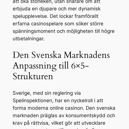
att öka storleken, utan snarare om att
erbjuda en djupare och mer dynamisk
spelupplevelse. Det lockar framförallt
erfarna casinospelare som söker större
spänningsmoment och möjligheten till högre
utbetalningar.
Den Svenska Marknadens
Anpassning till 6×5-
Strukturen
Sverige, med sin reglering via
Spelinspektionen, har en nyckelroll i att
forma moderna online casinon. Den svenska
marknaden präglas av konsumentskydd och
krav på rättvisa, vilket gör att utvecklare