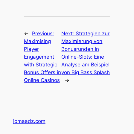
←
Previous:
Next:
Strategien zur
Maximising
Maximierung von
Player
Bonusrunden in
Engagement
Online-Slots: Eine
with Strategic
Analyse am Beispiel
Bonus Offers in
von Big Bass Splash
Online Casinos
→
jomaadz.com